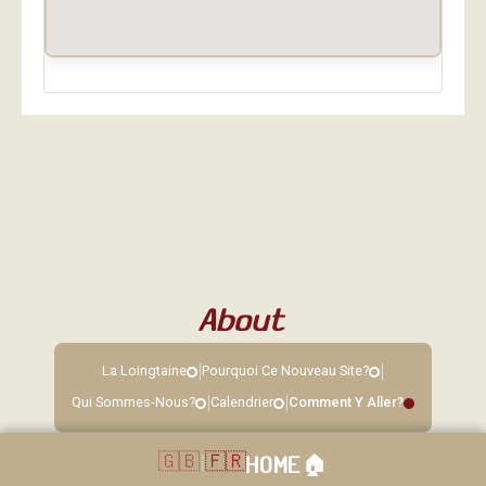
About
|
|
La Loingtaine
Pourquoi Ce Nouveau Site?
|
|
Qui Sommes-Nous?
Calendrier
Comment Y Aller?
🇬🇧
|
🇫🇷
HOME
🏠︎