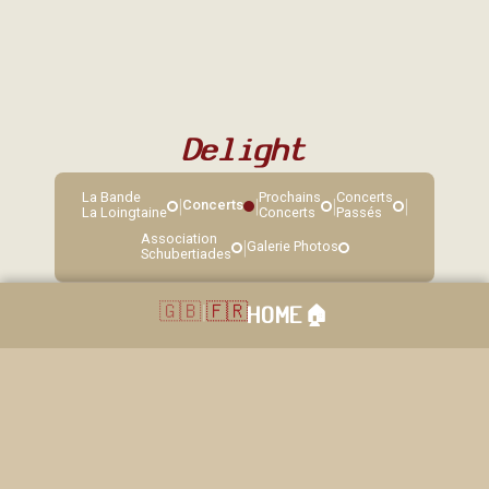
Delight
La Bande
Prochains
Concerts
|
|
|
|
Concerts
La Loingtaine
Concerts
Passés
Association
|
Galerie Photos
Schubertiades
🇬🇧
|
🇫🇷
HOME
🏠︎
40 rue Grande, Sorques, 77690 Montigny sur Loing. Réservation: 01
64 45 83 14 / 06 22 85 11 86. Copyright © 2026. La loingtaine. All
rights reserved.